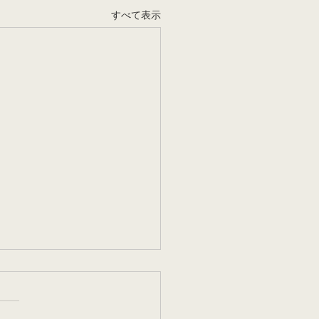
すべて表示
借法改正
ers Right Billがもうすぐ出来