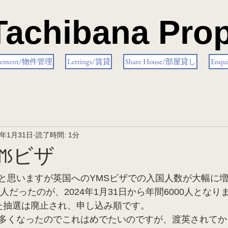
Tachibana Prop
gement/物件管理
Lettings/賃貸
Share House/部屋貸し
Enq
4年1月31日
読了時間: 1分
YMSビザ
と思いますが英国へのYMSビザでの入国人数が大幅に
0人だったのが、2024年1月31日から年間6000人とな
た抽選は廃止され、申し込み順です。
多くなったのでこれはめでたいのですが、渡英されてか