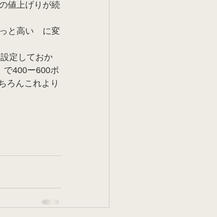
の値上げりが続
っと高い　に変
に設定しておか
400ー600ポ
もちろんこれより