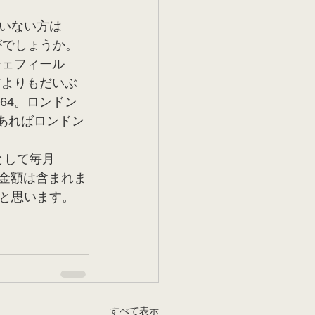
いない方は
かがでしょうか。
シェフィール
アよりもだいぶ
64。ロンドン
であればロンドン
として毎月
する金額は含まれま
と思います。
すべて表示