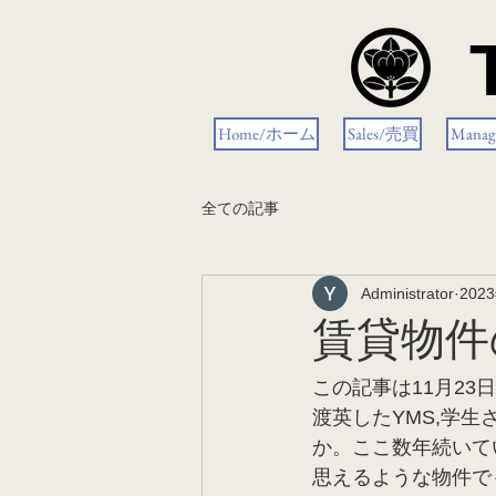
Home/ホーム
Sales/売買
Mana
全ての記事
Administrator
202
賃貸物
この記事は11月2
渡英したYMS,学
か。ここ数年続いて
思えるような物件で