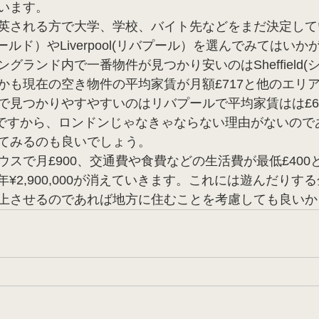
います。
英される方で大学、学校、バイト先などをまだ決定して
ェフィールド）やLiverpool(リバプール）を選んでみてはい
グランド内で一番物件が見つかり安いのはSheffield(
かも現在の空き物件の平均家賃が月額£717と他のエリ
で見つかりやすやすいのはリバプールで平均家賃はは£6
51ですから、ロンドンじゃなきゃならない理由がないの
てみるのも良いでしょう。
スで月£900、交通費や食費などの生活費が最低£400
000＝年¥2,900,000が消えていきます。これには遊んだり
上させるのであれば地方に住むことを考慮しても良いか