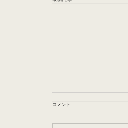
家賃上昇
コメント
調べによると、今年5月から6月
にかけて6.5％の平均家賃上昇が
あったようです（イングランドの