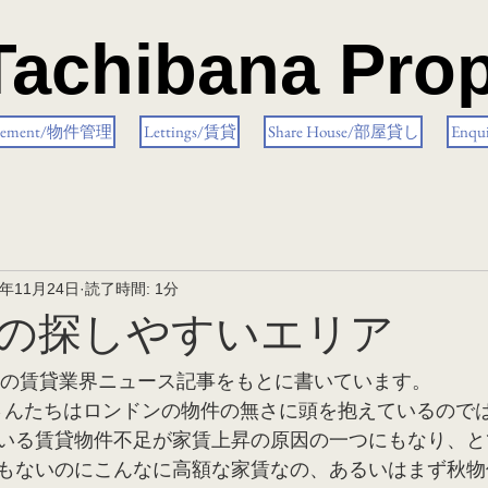
Tachibana Prop
gement/物件管理
Lettings/賃貸
Share House/部屋貸し
Enq
3年11月24日
読了時間: 1分
件の探しやすいエリア
3日の賃貸業界ニュース記事をもとに書いています。
生さんたちはロンドンの物件の無さに頭を抱えているので
いる賃貸物件不足が家賃上昇の原因の一つにもなり、と
もないのにこんなに高額な家賃なの、あるいはまず秋物