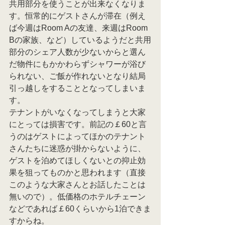
共用部分を使うことが出来なくなりま
す。恒常的にゲストさんが滞在（例え
ば今週はRoom Aの友達、来週はRoom 
Bの家族、など）しているようだと共用
部分のシェア人数が少ないからと選ん
だ物件にもかかわらずシャワーが浴び
られない、ご飯が作れないとなり結局
引っ越しをすることとなってしまいま
す。
テナントがいなくなってしまうと大家
にとっては損害です。前記の￡60と言
うのはゲストによってほかのテナント
さんたちに迷惑が掛からないように、
ゲストを泊めてほしくないとの抑止効
果を狙ってものかと思われます（直接
このような大家さんとお話したことは
無いので）。低価格のホテルチェーン
などであれば￡60くらいから1泊できま
すからね。